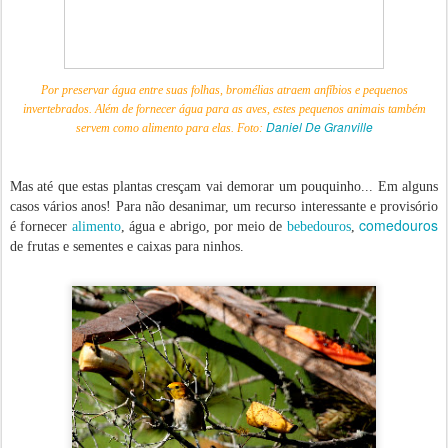
Por preservar água entre suas folhas, bromélias atraem anfíbios e pequenos
invertebrados. Além de fornecer água para as aves, estes pequenos animais também
Daniel De Granville
servem como alimento para elas. Foto:
Mas até que estas plantas cresçam vai demorar um pouquinho... Em alguns
casos vários anos! Para não desanimar, um recurso interessante e provisório
comedouros
é fornecer
alimento
, água e abrigo, por meio de
bebedouros
,
de frutas e sementes e caixas para ninhos.