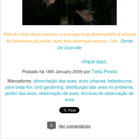
Além de visitar flores noturnas, os morcegos-beija-flores também se utilizam
Daniel
dos bebedouros do jardim, numa bela observação noturna. Foto:
De Granville
clique aqui
Para outras informações,
.
Postado há
18th January 2009
por
Tietta Pivatto
Marcadores:
alimentação das aves
aves urbanas
bebedouros
para beija-flor
bird gardening
distribuição das aves no ambiente
jardim das aves
observação de aves
técnicas de observação de
aves
5
Ver comentários