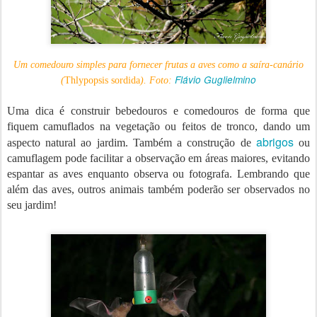
Um comedouro simples para fornecer frutas a aves como a saíra-canário
Flávio Guglielmino
(
Thlypopsis sordida
). Foto:
Uma dica é construir bebedouros e comedouros de forma que
fiquem camuflados na vegetação ou feitos de tronco, dando um
abrigos
aspecto natural ao jardim. Também a construção de
ou
camuflagem pode facilitar a observação em áreas maiores, evitando
espantar as aves enquanto observa ou fotografa. Lembrando que
além das aves, outros animais também poderão ser observados no
seu jardim!